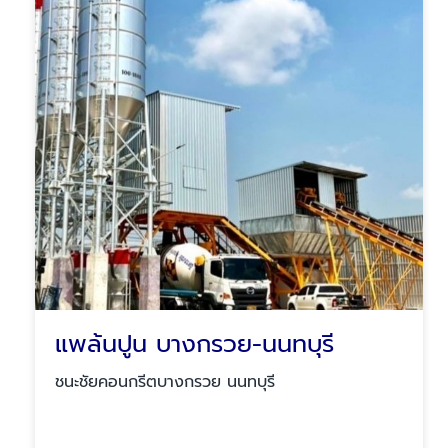
แพล้นปูน บางกรวย-นนทบุรี
ชนะชัยคอนกรีตบางกรวย นนทบุรี