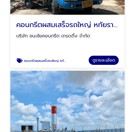
คอนกรีตผสมเสร็จรถใหญ่ หทัยราษฎร์
บริษัท ชนะชัยคอนกรีต เทรดดิ้ง จำกัด
ดูรายละเอียด
คอนกรีตผสมเสร็จรถใหญ่ หทัยราษฎร์