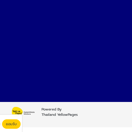
Powered By
Thailand YellowPages
ยอมรับ