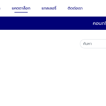
า
แคตตาล็อก
แกลเลอรี่
ติดต่อเรา
คอนกร