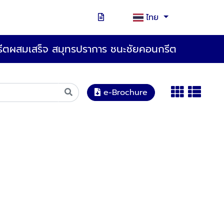
ไทย
ีตผสมเสร็จ สมุทรปราการ ชนะชัยคอนกรีต
e-Brochure