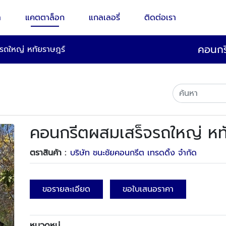
า
แคตตาล็อก
แกลเลอรี่
ติดต่อเรา
คอนกร
รถใหญ่ หทัยราษฎร์
คอนกรีตผสมเสร็จรถใหญ่ หท
ตราสินค้า :
บริษัท ชนะชัยคอนกรีต เทรดดิ้ง จำกัด
ขอรายละเอียด
ขอใบเสนอราคา
หมวดหมู่