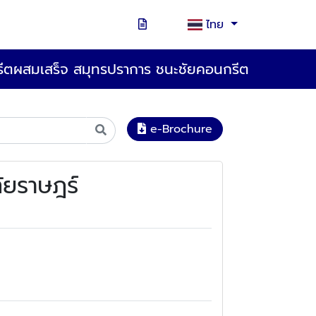
ไทย
ีตผสมเสร็จ สมุทรปราการ ชนะชัยคอนกรีต
e-Brochure
ัยราษฎร์