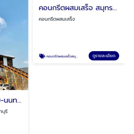
แพล้นปูน บางกรวย-นนทบุรี
คอนกรีตผสมเสร็จ สมุทรปราการ
ุรี
คอนกรีตผสมเสร็จ